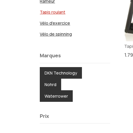
Rameur
Tapis roulant
Vélo d'exercice
Vélo de spinning
Tap
1.7
Marques
DKN Technology
Nohrd
Waterrower
Prix