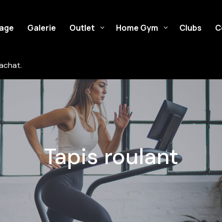
cage
Galerie
Outlet
Home Gym
Clubs
C
achat.
Tapis roulant