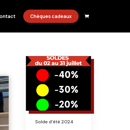
ontact
Chèques cadeaux

Solde d’été 2024