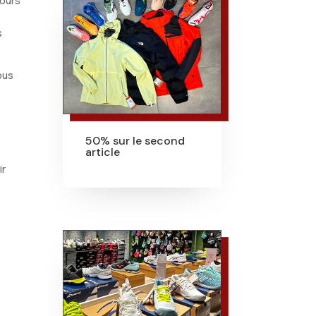
jours
s
ous
50% sur le second
article
ir