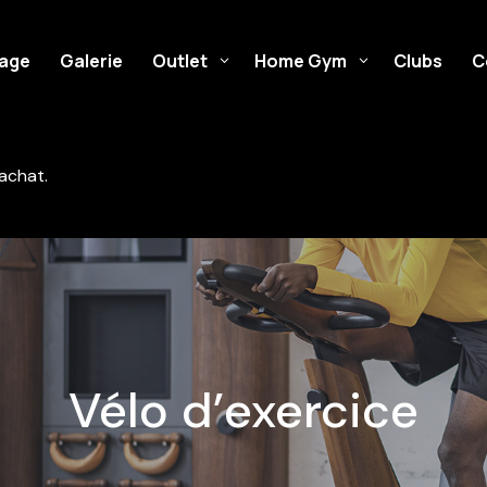
cage
Galerie
Outlet
Home Gym
Clubs
C
achat.
Vélo d’exercice