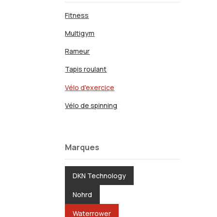
Fitness
Multigym
Rameur
Tapis roulant
Vélo d'exercice
Vélo de spinning
Marques
DKN Technology
Nohrd
Waterrower